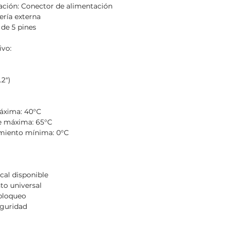
ación: Conector de alimentación
ería externa
 de 5 pines
ivo:
2")
áxima: 40°C
e máxima: 65°C
miento mínima: 0°C
cal disponible
to universal
bloqueo
eguridad