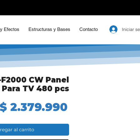
Iniciar s
 y Efectos
Estructuras y Bases
Contacto
-F2000 CW Panel
 Para TV 480 pcs
Precio
$ 2.379.990
regar al carrito