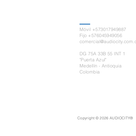
Contacto
Móvil +573017949887
Fijo +576045949056
comercial@audiocity.com.
DG 75A 33B 55 INT 1
"Puerta Azul"
Medellín - Antioquia
Colombia
Copyright © 2026 AUDIOCITY®