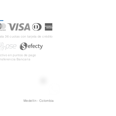
gos seguros
ta 36 cuotas con tarjeta de crédito
ectivo en puntos de pago
ansferencia Bancaria
Whatsapp
Hablar con un asesor
Medellín - Colombia