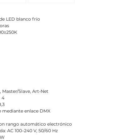
 de LED blanco frío
horas
600±250K
 Master/Slave, Art-Net
 4
B,3
re mediante enlace DMX
on rango automático electrónico
da: AC 100–240 V, 50/60 Hz
 W