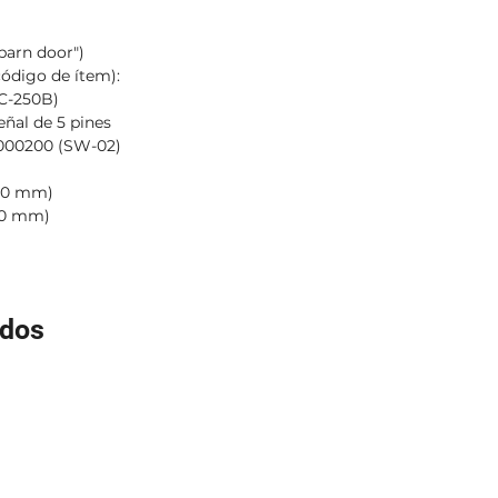
"barn door")
código de ítem):
(C-250B)
eñal de 5 pines
0000200 (SW-02)
 20 mm)
10 mm)
ados