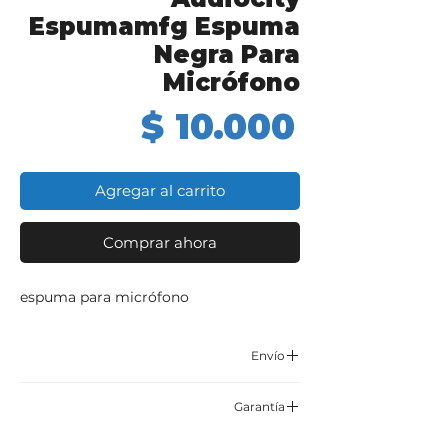
Espumamfg Espuma
Negra Para
Micrófono
Precio
$ 10.000
Agregar al carrito
Comprar ahora
espuma para micrófono
Envío
Correo certificado y asegurado TCC,
Garantía
Servientrega o Envía.
6 meses por defectos de fabrica