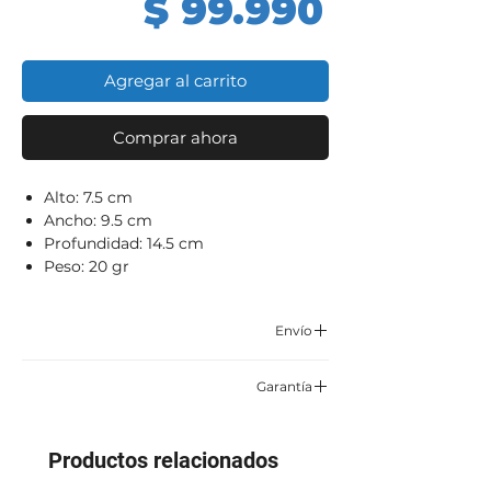
Precio
$ 99.990
Agregar al carrito
Comprar ahora
Alto: 7.5 cm
Ancho: 9.5 cm
Profundidad: 14.5 cm
Peso: 20 gr
Envío
Correo certificado y asegurado TCC,
Garantía
Servientrega o Envía.
6 meses por defectos de fabrica
Aplican condiciones y restricciones
Productos relacionados