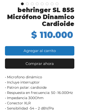
behringer SL 85S
Micrófono Dinamico
Cardioide
Precio
$ 110.000
Agregar al carrito
Comprar ahora
• Microfono dinámico
• Incluye interruptor
• Patron polar: cardioide
• Respuesta en frecuencia: 50 -16.000Hz
• Impedancia 300Ohm
• Conector XLR
• Sensibilidad -54 – 2 dBV/Pa