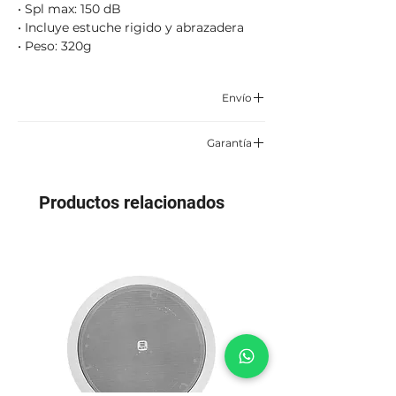
• Spl max: 150 dB
• Incluye estuche rigido y abrazadera
• Peso: 320g
Envío
Enviamos por correo certificado y
Garantía
asegurado TCC, Servientrega o Envía.
6 meses por defectos de fabrica
Aplican condiciones y restricciones
Productos relacionados