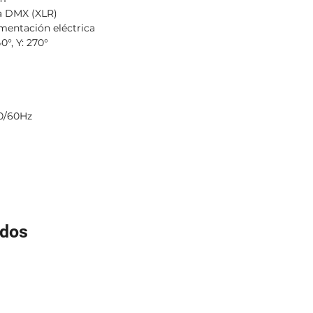
da DMX (XLR)
limentación eléctrica
°, Y: 270°
0/60Hz
ados