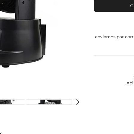
C
enviamos por corr
Apl
cm