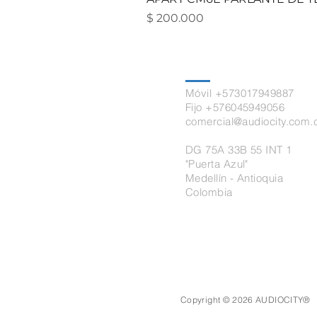
Precio
$ 200.000
Contacto
Móvil +573017949887
Fijo +576045949056
comercial@audiocity.com.
DG 75A 33B 55 INT 1
"Puerta Azul"
Medellín - Antioquia
Colombia
Copyright © 2026 AUDIOCITY®