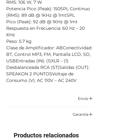
RMS: 106 W, 7 W
Potencia Pico (Peak): 150SPL Continuo
(RMS): 89 dB @ 1KHz @ 1mtSPL
Pico (Peak): 92 dB @ 1KHz @ 1mt
Respuesta en Frecuencia: 60 Hz – 20
KHz
Peso: 5.7 kg
Clase de Amplificador: ABConectividad:
BT, Control MP3, FM, Pantalla LCD, SD,
USBEntradas (IN): (1)XLR – (1)
Desbalanceada RCA (ST)Salidas (OUT):
SPEAKON 2 PUNTOSVoltaje de
Consumo (V): AC 110V – AC 240V
Envío
Correo certificado y asegurado TCC,
Garantía
Servientrega o Envía.
6 meses por defectos de fabrica
Aplican condiciones y restricciones
Productos relacionados