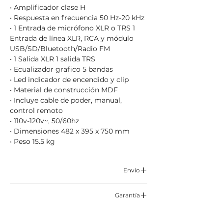
• Amplificador clase H
• Respuesta en frecuencia 50 Hz-20 kHz
• 1 Entrada de micrófono XLR o TRS 1
Entrada de línea XLR, RCA y módulo
USB/SD/Bluetooth/Radio FM
• 1 Salida XLR 1 salida TRS
• Ecualizador grafico 5 bandas
• Led indicador de encendido y clip
• Material de construcción MDF
• Incluye cable de poder, manual,
control remoto
• 110v-120v~, 50/60hz
• Dimensiones 482 x 395 x 750 mm
• Peso 15.5 kg
Envío
Enviamos por correo certificado y
Garantía
asegurado TCC, Servientrega o Envía.
6 meses por defectos de fabrica