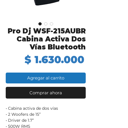
Pro Dj WSF-215AUBR
Cabina Activa Dos
Vías Bluetooth
Precio
$ 1.630.000
Agregar al carrito
Comprar ahora
• Cabina activa de dos vías
• 2 Woofers de 15”
• Driver de 1.7”
• 500W RMS