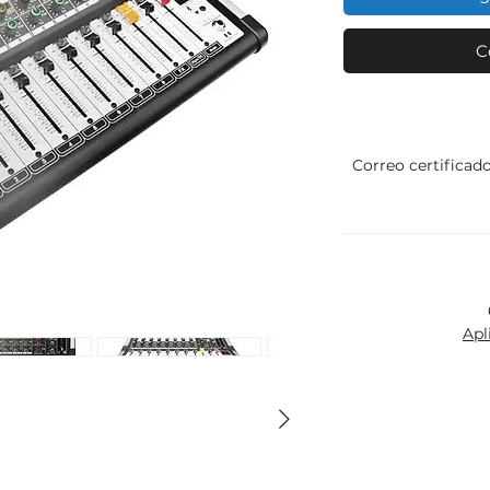
C
Correo certificad
Apl