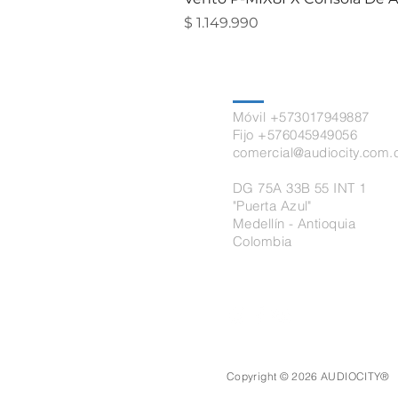
Precio
$ 1.149.990
Contacto
Móvil +573017949887
Fijo +576045949056
comercial@audiocity.com.
DG 75A 33B 55 INT 1
"Puerta Azul"
Medellín - Antioquia
Colombia
Copyright © 2026 AUDIOCITY®