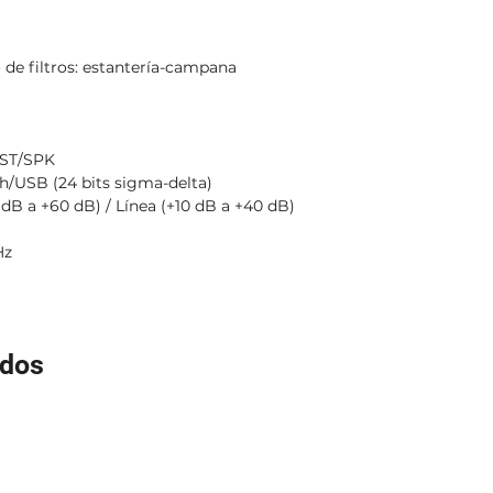
 de filtros: estantería-campana
 ST/SPK
/USB (24 bits sigma-delta)
dB a +60 dB) / Línea (+10 dB a +40 dB)
Hz
ados