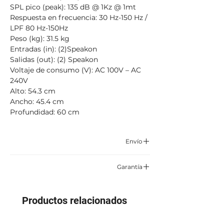
SPL pico (peak): 135 dB @ 1Kz @ 1mt
Respuesta en frecuencia: 30 Hz-150 Hz /
LPF 80 Hz-150Hz
Peso (kg): 31.5 kg
Entradas (in): (2)Speakon
Salidas (out): (2) Speakon
Voltaje de consumo (V): AC 100V – AC
240V
Alto: 54.3 cm
Ancho: 45.4 cm
Profundidad: 60 cm
Envío
Correo certificado y asegurado TCC,
Garantía
Servientrega o Envía.
6 meses por defectos de fabrica
Aplican condiciones y restricciones
Productos relacionados