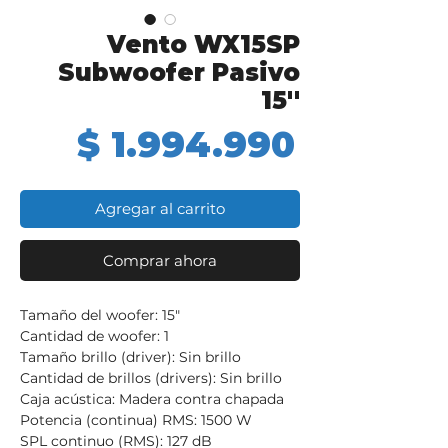
Vento WX15SP
Subwoofer Pasivo
15''
Precio
$ 1.994.990
Agregar al carrito
Comprar ahora
Tamaño del woofer: 15"
Cantidad de woofer: 1
Tamaño brillo (driver): Sin brillo
Cantidad de brillos (drivers): Sin brillo
Caja acústica: Madera contra chapada
Potencia (continua) RMS: 1500 W
SPL continuo (RMS): 127 dB