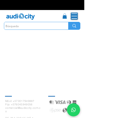
Contacto
Pagos seguros
Móvil +573017949887
Fijo +576045949056
comercial@audiocity.com.c
o