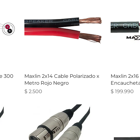
e 300
Maxlin 2x14 Cable Polarizado x
Maxlin 2x16
Metro Rojo Negro
Encauchet
Precio
Precio
$ 2.500
$ 199.990