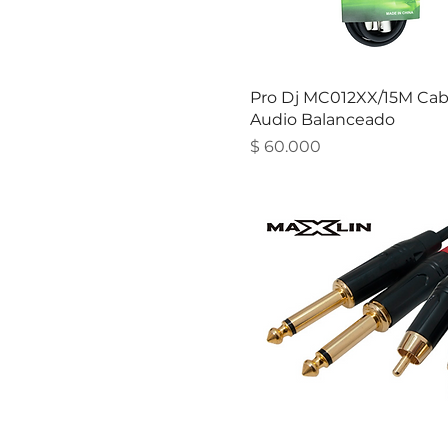
Pro Dj MC012XX/15M Cab
Audio Balanceado
Precio
$ 60.000