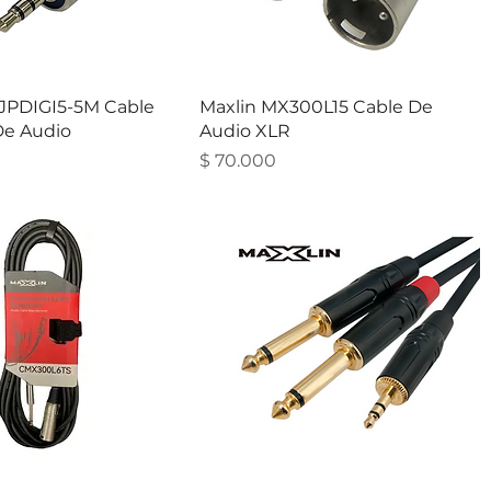
JPDIGI5-5M Cable
Maxlin MX300L15 Cable De
De Audio
Audio XLR
Precio
$ 70.000