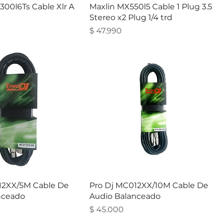
00l6Ts Cable Xlr A
Maxlin MX550l5 Cable 1 Plug 3.5
Stereo x2 Plug 1/4 trd
Precio
$ 47.990
12XX/5M Cable De
Pro Dj MC012XX/10M Cable De
nceado
Audio Balanceado
Precio
$ 45.000