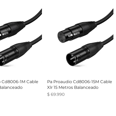
o Cd8006-1M Cable
Pa Proaudio Cd8006-15M Cable
 Balanceado
Xlr 15 Metros Balanceado
Precio
$ 69.990