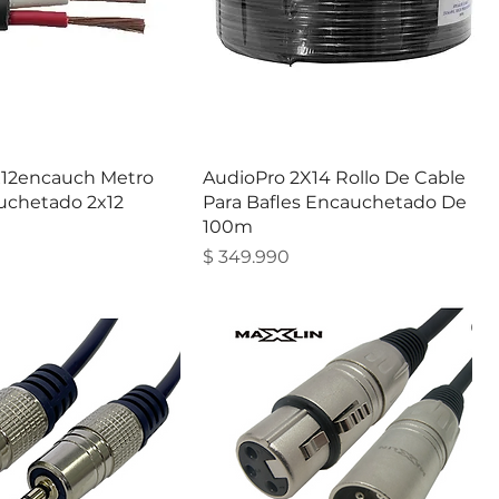
x12encauch Metro
AudioPro 2X14 Rollo De Cable
uchetado 2x12
Para Bafles Encauchetado De
100m
Precio
$ 349.990