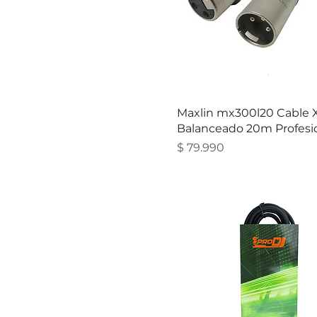
Maxlin mx300l20 Cable X
Balanceado 20m Profesio
Precio
$ 79.990