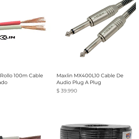
 Rollo 100m Cable
Maxlin MX400L10 Cable De
ado
Audio Plug A Plug
Precio
$ 39.990