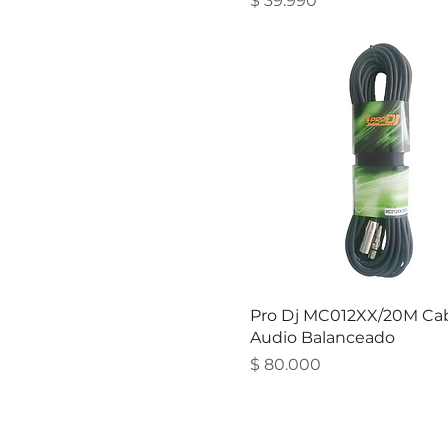
$ 39.990
Pro Dj MC012XX/20M Ca
Audio Balanceado
Precio
$ 80.000