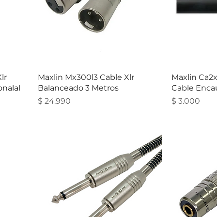
lr
Maxlin Mx300l3 Cable Xlr
Maxlin Ca2
nalal
Balanceado 3 Metros
Cable Enca
Precio
Precio
$ 24.990
$ 3.000