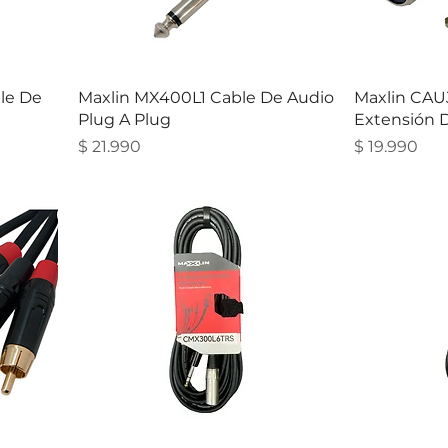
le De
Maxlin MX400L1 Cable De Audio
Maxlin CAU
Plug A Plug
Extensión 
Precio
Precio
$ 21.990
$ 19.990