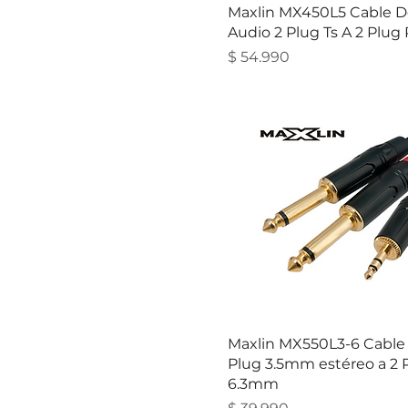
Maxlin MX450L5 Cable D
Audio 2 Plug Ts A 2 Plug
Precio
$ 54.990
Maxlin MX550L3-6 Cable 
Plug 3.5mm estéreo a 2 
6.3mm
Precio