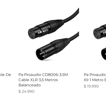
ble De
Pa Proaudio CD8006-3.5M
Pa Proaudi
Cable XLR 3,5 Metros
Xlr 1 Metro
Balanceado
Precio
$ 19.990
Precio
$ 24.990