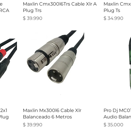
e
Maxlin Cmx300l6Trs Cable Xlr A
Maxlin Cmx3
 RCA
Plug Trs
Plug Ts
Precio
Precio
$ 39.990
$ 34.990
2x1
Maxlin Mx300l6 Cable Xlr
Pro Dj MC0
Plug
Balanceado 6 Metros
Audio Bala
Precio
Precio
$ 39.990
$ 35.000