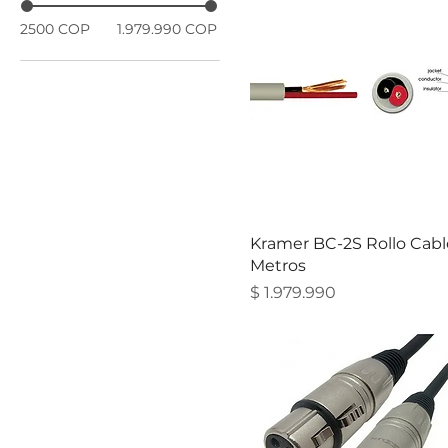
2500 COP
1.979.990 COP
Kramer BC-2S Rollo Cabl
Metros
Precio
$ 1.979.990