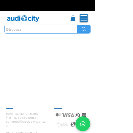
Contacto
Pagos seguros
Móvil +573017949887
Fijo +576045949056
comercial@audiocity.com.c
o