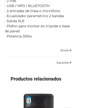
· 2 vias
· USB / MP3 / BLUETOOTH
· 2 entradas de linea o micrófono
· Ecualizador parametrico 2 bandas
· Salida XLR
· Plafon para montar en tripode o base
de pared
· Potencia 300w
Envío
Correo certificado y asegurado TCC,
Garantía
Servientrega o Envía.
6 meses por defectos de fabrica
Aplican condiciones y restricciones
Productos relacionados