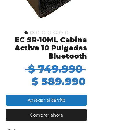
EC SR-10ML Cabina
Activa 10 Pulgadas
Bluetooth
Precio
 $ 749.990 
Precio
$ 589.990
de
Agregar al carrito
oferta
Comprar ahora