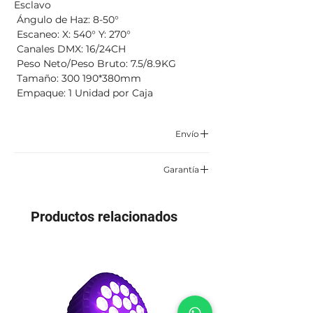
Esclavo
Ángulo de Haz: 8-50°
Escaneo: X: 540° Y: 270°
Canales DMX: 16/24CH
Peso Neto/Peso Bruto: 7.5/8.9KG
Tamaño: 300 190*380mm
Empaque: 1 Unidad por Caja
Envío
Correo certificado y asegurado TCC,
Garantía
Servientrega o Envía.
6 meses por defectos de fabrica
Aplican condiciones y restricciones
Productos relacionados