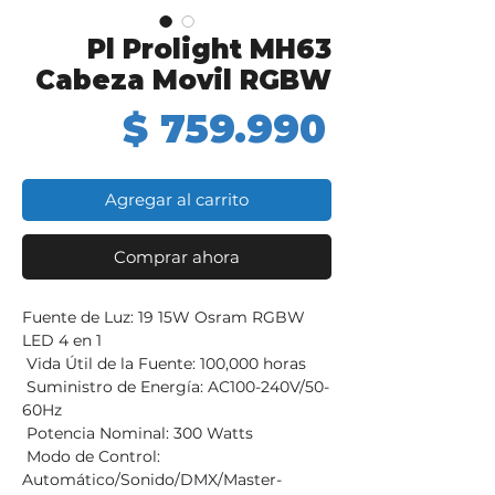
Pl Prolight MH63
Cabeza Movil RGBW
Precio
$ 759.990
Agregar al carrito
Comprar ahora
Fuente de Luz: 19 15W Osram RGBW
LED 4 en 1
Vida Útil de la Fuente: 100,000 horas
Suministro de Energía: AC100-240V/50-
60Hz
Potencia Nominal: 300 Watts
Modo de Control:
Automático/Sonido/DMX/Master-