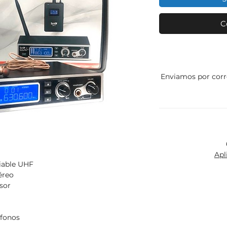
C
Enviamos por corr
Apl
riable UHF
éreo
sor
ífonos