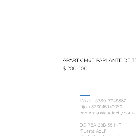
APART CM6E PARLANTE DE TE
Precio
$ 200.000
Contacto
Móvil +573017949887
Fijo +576045949056
comercial@audiocity.com.
DG 75A 33B 55 INT 1
"Puerta Azul"