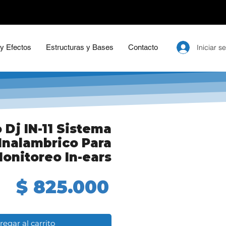
Iniciar s
 y Efectos
Estructuras y Bases
Contacto
 Dj IN-11 Sistema
Inalambrico Para
onitoreo In-ears
Precio
$ 825.000
regar al carrito