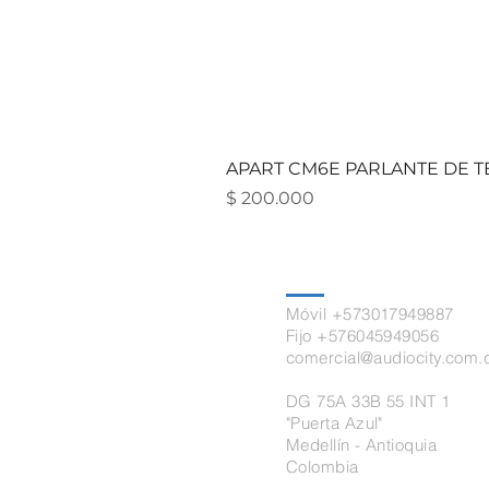
APART CM6E PARLANTE DE TE
Precio
$ 200.000
Contacto
Móvil +573017949887
Fijo +576045949056
comercial@audiocity.com.
DG 75A 33B 55 INT 1
"Puerta Azul"
Medellín - Antioquia
Colombia