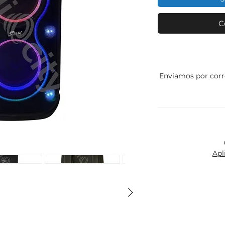
C
Enviamos por corr
Apl