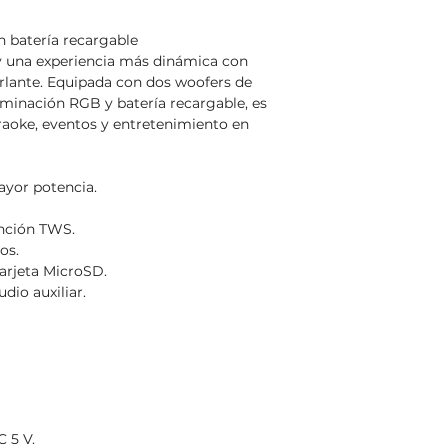
n batería recargable
y una experiencia más dinámica con
arlante. Equipada con dos woofers de
luminación RGB y batería recargable, es
karaoke, eventos y entretenimiento en
ayor potencia.
unción TWS.
os.
arjeta MicroSD.
dio auxiliar.
 5 V.