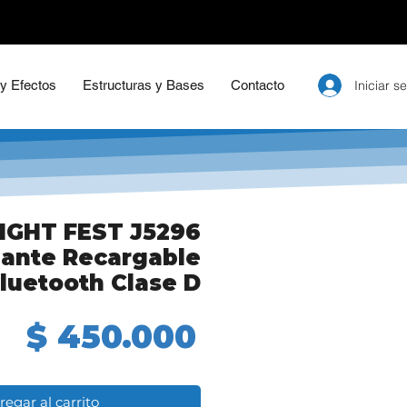
Iniciar s
 y Efectos
Estructuras y Bases
Contacto
IGHT FEST J5296
lante Recargable
luetooth Clase D
Precio
$ 450.000
regar al carrito