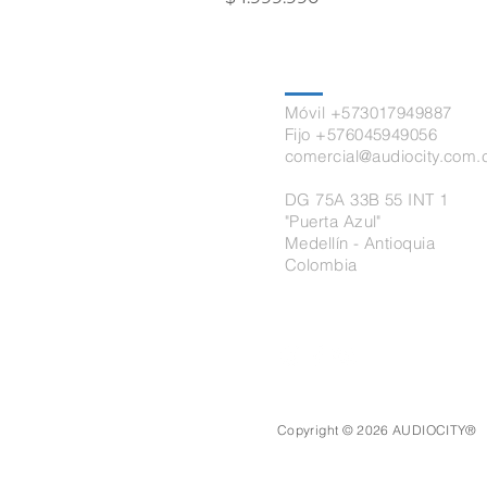
Contacto
Móvil +573017949887
Fijo +576045949056
comercial@audiocity.com.
DG 75A 33B 55 INT 1
"Puerta Azul"
Medellín - Antioquia
Colombia
Copyright © 2026 AUDIOCITY®