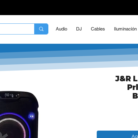
Audio
DJ
Cables
Iluminación
J&R L
Pr
B
Ag