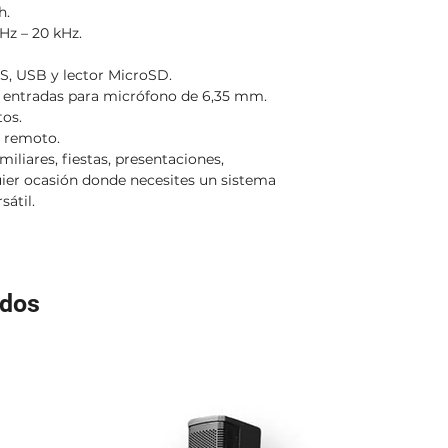
h.
Hz – 20 kHz.
S, USB y lector MicroSD.
 2 entradas para micrófono de 6,35 mm.
tos.
l remoto.
miliares, fiestas, presentaciones,
quier ocasión donde necesites un sistema
sátil.
ados