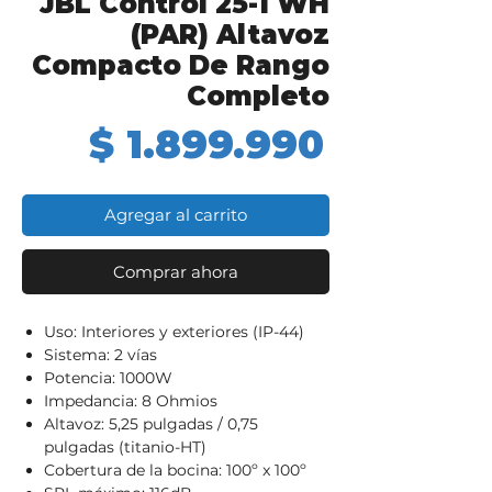
JBL Control 25-1 WH
(PAR) Altavoz
Compacto De Rango
Completo
Precio
$ 1.899.990
Agregar al carrito
Comprar ahora
Uso: Interiores y exteriores (IP-44)
Sistema: 2 vías
Potencia: 1000W
Impedancia: 8 Ohmios
Altavoz: 5,25 pulgadas / 0,75
pulgadas (titanio-HT)
Cobertura de la bocina: 100º x 100º