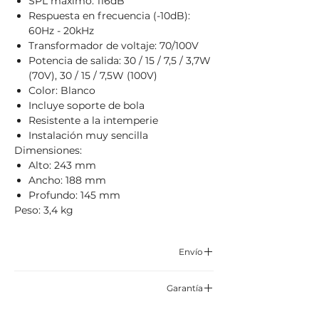
SPL máximo: 116dB
Respuesta en frecuencia (-10dB):
60Hz - 20kHz
Transformador de voltaje: 70/100V
Potencia de salida: 30 / 15 / 7,5 / 3,7W
(70V), 30 / 15 / 7,5W (100V)
Color: Blanco
Incluye soporte de bola
Resistente a la intemperie
Instalación muy sencilla
Dimensiones:
Alto: 243 mm
Ancho: 188 mm
Profundo: 145 mm
Peso: 3,4 kg
Envío
Correo certificado y asegurado TCC,
Garantía
Servientrega o Envía.
6 meses por defectos de fabrica