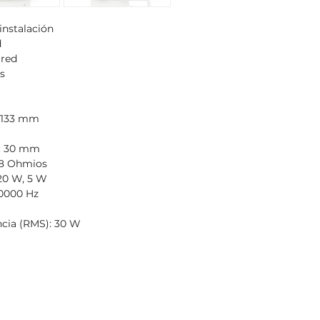
instalación
d
ared
as
 133 mm
): 30 mm
 8 Ohmios
 20 W, 5 W
20000 Hz
cia (RMS): 30 W