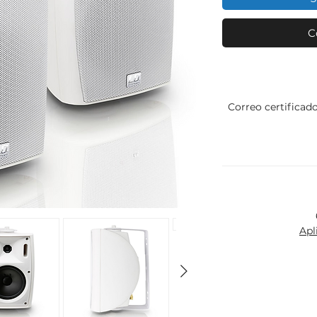
C
Correo certificad
Apl