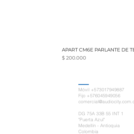
APART CM6E PARLANTE DE TE
Precio
$ 200.000
Contacto
Móvil +573017949887
Fijo +576045949056
comercial@audiocity.com.
DG 75A 33B 55 INT 1
"Puerta Azul"
Medellín - Antioquia
Colombia