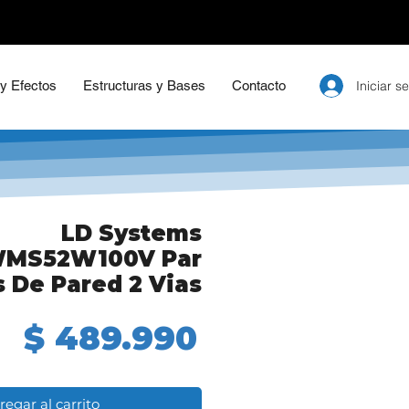
Iniciar s
 y Efectos
Estructuras y Bases
Contacto
LD Systems
MS52W100V Par
 De Pared 2 Vias
Precio
$ 489.990
regar al carrito