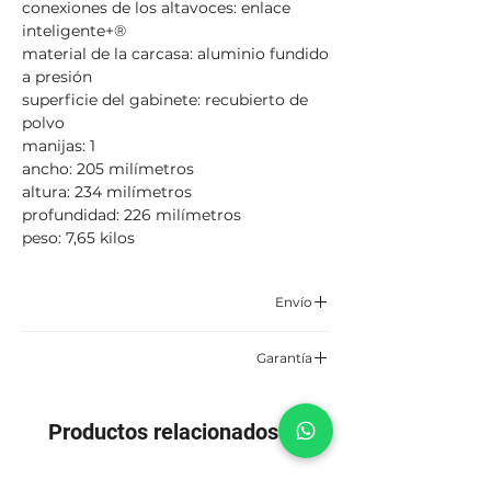
conexiones de los altavoces: enlace
inteligente+®
material de la carcasa: aluminio fundido
a presión
superficie del gabinete: recubierto de
polvo
manijas: 1
ancho: 205 milímetros
altura: 234 milímetros
profundidad: 226 milímetros
peso: 7,65 kilos
Envío
Correo certificado y asegurado TCC,
Garantía
Servientrega o Envía.
6 meses por defectos de fabrica
Aplican condiciones y restricciones
Productos relacionados