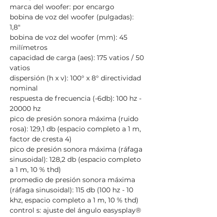
marca del woofer: por encargo
bobina de voz del woofer (pulgadas):
1,8"
bobina de voz del woofer (mm): 45
milímetros
capacidad de carga (aes): 175 vatios / 50
vatios
dispersión (h x v): 100° x 8° directividad
nominal
respuesta de frecuencia (-6db): 100 hz -
20000 hz
pico de presión sonora máxima (ruido
rosa): 129,1 db (espacio completo a 1 m,
factor de cresta 4)
pico de presión sonora máxima (ráfaga
sinusoidal): 128,2 db (espacio completo
a 1 m, 10 % thd)
promedio de presión sonora máxima
(ráfaga sinusoidal): 115 db (100 hz - 10
khz, espacio completo a 1 m, 10 % thd)
control s: ajuste del ángulo easysplay®