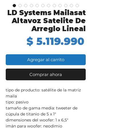
LD Systems Mailasat
Altavoz Satelite De
Arreglo Lineal
Precio
$ 5.119.990
Agregar al carrito
Comprar ahora
tipo de producto: satélite de la matriz
maila
tipo: pasivo
tamaño de gama media: tweeter de
cúpula de titanio de 5 x 1"
dimensiones del woofer: 1 x 6,5"
imán para woofer: neodimio