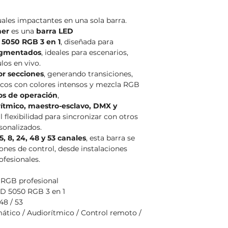
ales impactantes en una sola barra.
her
es una
barra LED
5050 RGB 3 en 1
, diseñada para
segmentados
, ideales para escenarios,
los en vivo.
or secciones
, generando transiciones,
nicos con colores intensos y mezcla RGB
os de operación
,
ítmico, maestro-esclavo, DMX y
l flexibilidad para sincronizar con otros
sonalizados.
, 8, 24, 48 y 53 canales
, esta barra se
ones de control, desde instalaciones
ofesionales.
 RGB profesional
D 5050 RGB 3 en 1
 48 / 53
tico / Audiorítmico / Control remoto /