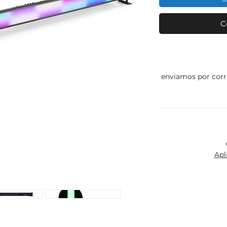
C
enviamos por corr
Apl