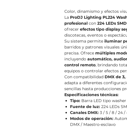
Color, dinamismo y efectos visu
La
ProDJ Lighting PL224 Was
profesional
con
224 LEDs SMD 
ofrecer
efectos tipo display 
discotecas, eventos o espectácu
Su sistema permite
iluminar p
barridos y patrones visuales ú
precisa. Ofrece
múltiples mod
incluyendo
automático, audior
control remoto
, brindando tota
equipos o controlar efectos per
Con compatibilidad
DMX de 3, 5
adapta a diferentes configuraci
sencillas hasta producciones pr
Especificaciones técnicas:
Tipo:
Barra LED tipo washer
Fuente de luz:
224 LEDs SM
Canales DMX:
3 / 5 / 8 / 24 /
Modos de operación:
Automá
DMX / Maestro-esclavo