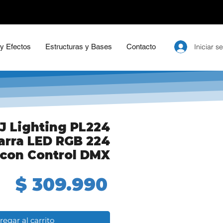
Iniciar s
 y Efectos
Estructuras y Bases
Contacto
J Lighting PL224
rra LED RGB 224
con Control DMX
Precio
$ 309.990
regar al carrito