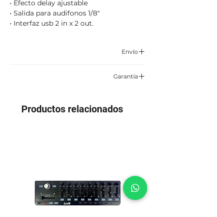
• Efecto delay ajustable
• Salida para audifonos 1/8″
• Interfaz usb 2 in x 2 out.
Envío
Enviamos por correo certificado y
Garantía
asegurado TCC, Servientrega o Envía.
6 meses por defectos de fabrica
Aplican condiciones y restricciones
Productos relacionados