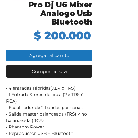
Pro Dj U6 Mixer
Analogo Usb
Bluetooth
Precio
$ 200.000
Agregar al carrito
Comprar ahora
• 4 entradas Hibridas(XLR o TRS)
• 1 Entrada Stereo de linea (2 x TRS ó
RCA)
• Ecualizador de 2 bandas por canal.
• Salida master balanceada (TRS) y no
balanceada (RCA)
• Phantom Power
• Reproductor USB – Bluetooth