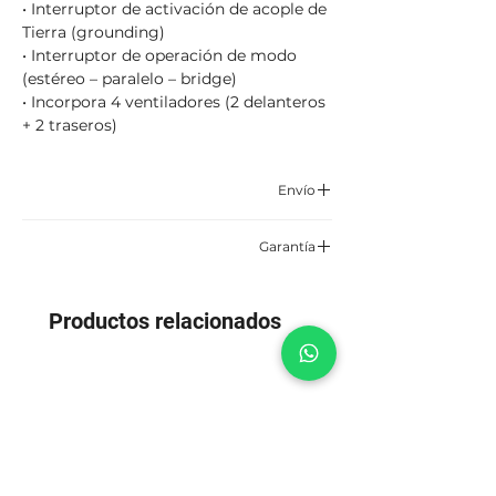
• Interruptor de activación de acople de
Tierra (grounding)
• Interruptor de operación de modo
(estéreo – paralelo – bridge)
• Incorpora 4 ventiladores (2 delanteros
+ 2 traseros)
Envío
Enviamos por correo certificado y
Garantía
asegurado TCC, Servientrega o Envía.
6 meses por defectos de fabrica
Aplican condiciones y restricciones
Productos relacionados