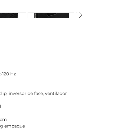
z-120 Hz
lip, inversor de fase, ventilador
l
5 cm
0 kg empaque