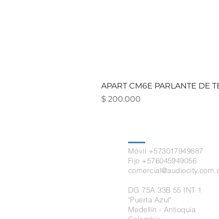
APART CM6E PARLANTE DE TE
Precio
$ 200.000
Contacto
Móvil +573017949887
Fijo +576045949056
comercial@audiocity.com.
DG 75A 33B 55 INT 1
"Puerta Azul"
Medellín - Antioquia