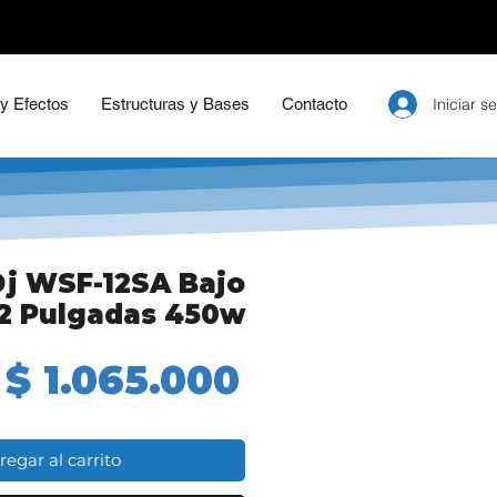
Iniciar s
 y Efectos
Estructuras y Bases
Contacto
Dj WSF-12SA Bajo
12 Pulgadas 450w
Precio
$ 1.065.000
regar al carrito