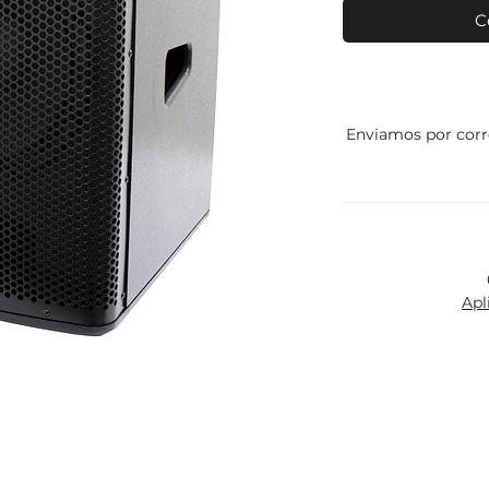
C
Enviamos por corr
Apl