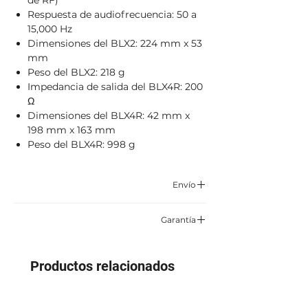
de RF)
Respuesta de audiofrecuencia: 50 a
15,000 Hz
Dimensiones del BLX2: 224 mm x 53
mm
Peso del BLX2: 218 g
Impedancia de salida del BLX4R: 200
Ω
Dimensiones del BLX4R: 42 mm x
198 mm x 163 mm
Peso del BLX4R: 998 g
Envío
Correo certificado y asegurado TCC,
Garantía
Servientrega o Envía.
6 meses por defectos de fabrica
Aplican condiciones y restricciones
Productos relacionados