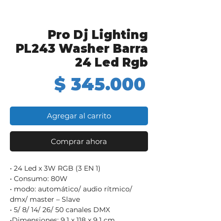
Pro Dj Lighting
PL243 Washer Barra
24 Led Rgb
Precio
$ 345.000
Agregar al carrito
Comprar ahora
• 24 Led x 3W RGB (3 EN 1)
• Consumo: 80W
• modo: automático/ audio rítmico/
dmx/ master – Slave
• 5/ 8/ 14/ 26/ 50 canales DMX
•Dimensiones: 9,1 x 118 x 9,1 cm